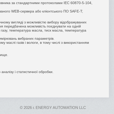
мовника за стандартними протоколами IEC 60870-5-104,
ваного WEB-сервера або клієнтського ПО SAFE-T;
ічному вигляді з можливістю вибору відображуваних
ення передбачена можливість поєднувати на одній
 газу, температура масла, тиск масла, температура
вимірювань вибраних параметрів.
у маслі газів і вологи, в тому числі з використанням
вище.
аналізу і статистичної обробки.
© 2026 г. ENERGY AUTOMATION LLC