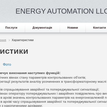
ENERGY AUTOMATION LL
Послуги
Документація
Новини
Контакти
ення
Характеристики
ристики
Фото
ечує виконання наступних функцій:
чних вікнах стану параметрів контрольованих об'єктів;
етації результатів аналізу розчинених в трансформаторному маслі г
ів спрацьовування аварійної та попереджувальної сигналізації;
вікнах оператору попереджувальних і аварійних повідомлень про вих
я в архіві значень контрольованих параметрів на енергонезалежній пам
я в архіві часу спрацьовування аварійної та попереджувальної сигналі
 з накопиченими архівами;