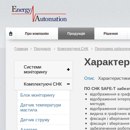
Про компанію
Продукція
Рішення
Главная
Продукція
Комплектуючі СНК
Програмне забезпеч
Характе
Системи
моніторингу
Опис
Характеристики
Комплектуючі СНК
ПО СНК SAFE-T забезп
відображення в графі
Блок моніторингу
відображення інтерпр
методів;
Датчик температури
відображення сигнал
мастила
видача в графічних 
фіксація і зберіганн
Датчик струму
фіксація і зберіганн
забезпечення роботи
Адаптер