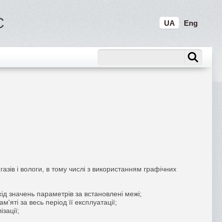
C
UA
Eng
азів і вологи, в тому числі з використанням графічних
ід значень параметрів за встановлені межі;
'яті за весь період її експлуатації;
зації;