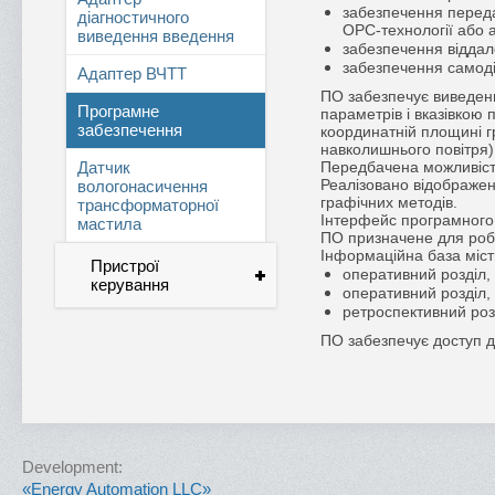
забезпечення переда
діагностичного
OPC-технології або 
виведення введення
забезпечення віддал
забезпечення самоді
Адаптер ВЧТТ
ПО забезпечує виведенн
Програмне
параметрів і вказівкою
забезпечення
координатній площині г
навколишнього повітря)
Датчик
Передбачена можливість
Реалізовано відображенн
вологонасичення
графічних методів.
трансформаторної
Інтерфейс програмного
мастила
ПО призначене для роб
Інформаційна база міст
Пристрої
оперативний розділ,
керування
оперативний розділ,
ретроспективний роз
ПО забезпечує доступ до
Development:
«Energy Automation LLC»