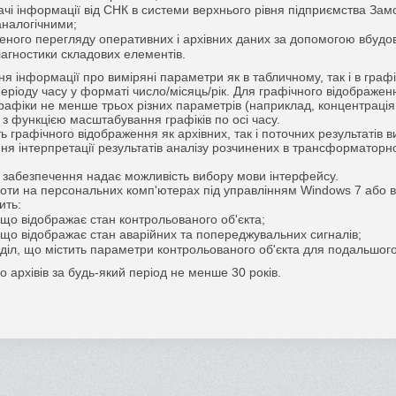
чі інформації від СНК в системи верхнього рівня підприємства За
аналогічними;
еного перегляду оперативних і архівних даних за допомогою вбудо
агностики складових елементів.
я інформації про виміряні параметри як в табличному, так і в граф
 періоду часу у форматі число/місяць/рік. Для графічного відображ
рафіки не менше трьох різних параметрів (наприклад, концентрація
 з функцією масштабування графіків по осі часу.
 графічного відображення як архівних, так і поточних результатів 
я інтерпретації результатів аналізу розчинених в трансформаторном
 забезпечення надає можливість вибору мови інтерфейсу.
оти на персональних комп'ютерах під управлінням Windows 7 або 
ить:
 що відображає стан контрольованого об'єкта;
 що відображає стан аварійних та попереджувальних сигналів;
діл, що містить параметри контрольованого об'єкта для подальшого 
 архівів за будь-який період не менше 30 років.