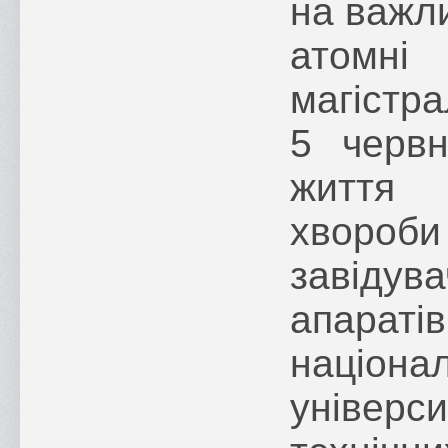
на важли
атомні 
магістра
5 черв
життя
хвороби
завіду
апара
націо
універс