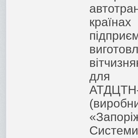
автотра
країнах
підприє
виготов
вітчизн
для а
АТДЦТН-
(ви
«Запорі
Системи