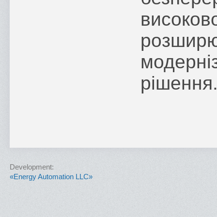
високо
розширю
модерн
рішення
Development:
«Energy Automation LLC»