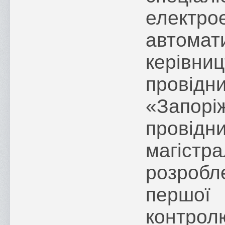
елек
автом
керівниц
прові
«Запо
пров
магістр
розроб
першої
конт