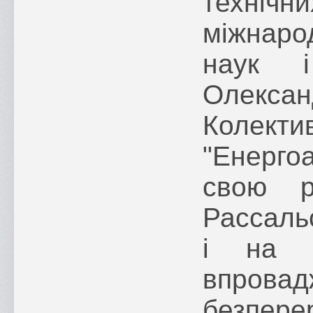
технічн
міжнаро
наук і
Олексан
Колек
"Енерго
свою р
Рассаль
і на 
впровад
безпе