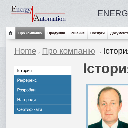
ENERG
Про компанію
Продукція
Рішення
Послуги
Документа
Home
Про компанію
Істори
Істори
Істория
Референс
Розробки
Нагороди
Сертифікати