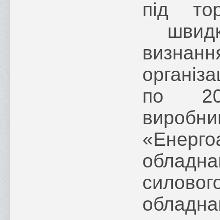
під то
швидк
визна
організа
по 20
вир
«Енерг
обладн
силово
обладна