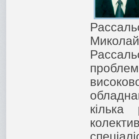
Расса
Микол
Рассал
пробл
високов
обладнан
кілька 
колекти
спеці