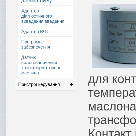
Датчик струму
Адаптер
діагностичного
виведення введення
Адаптер ВЧТТ
Програмне
забезпечення
Датчик
вологонасичення
трансформаторної
мастила
для кон
Пристрої керування
темпера
маслона
трансфо
Контакт