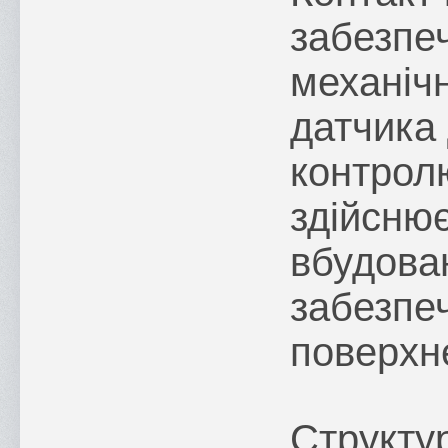
забезпе
механіч
датчика 
контрол
здійсню
вбудован
забезпеч
поверхн
Структу