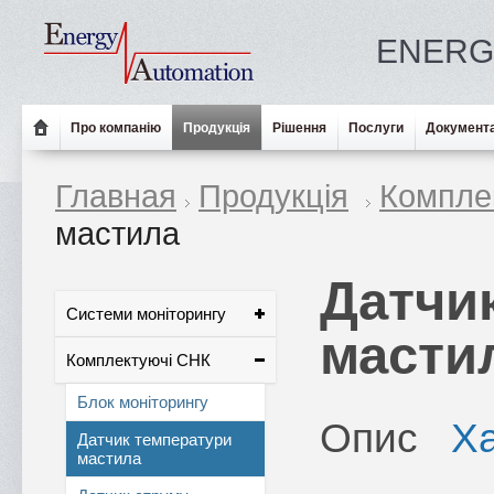
ENERG
Про компанію
Продукція
Рішення
Послуги
Документа
Главная
Продукція
Компле
мастила
Датчи
Системи моніторингу
масти
Комплектуючі СНК
Блок моніторингу
Опис
Х
Датчик температури
мастила